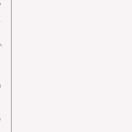
n
.
n.
i
t
t
a