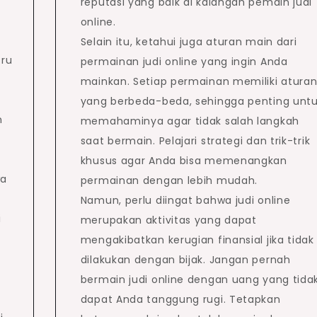
reputasi yang baik di kalangan pemain judi
online.
Selain itu, ketahui juga aturan main dari
ru
permainan judi online yang ingin Anda
mainkan. Setiap permainan memiliki atura
yang berbeda-beda, sehingga penting unt
h
memahaminya agar tidak salah langkah
saat bermain. Pelajari strategi dan trik-trik
khusus agar Anda bisa memenangkan
wa
permainan dengan lebih mudah.
Namun, perlu diingat bahwa judi online
i
merupakan aktivitas yang dapat
mengakibatkan kerugian finansial jika tidak
dilakukan dengan bijak. Jangan pernah
bermain judi online dengan uang yang tida
dapat Anda tanggung rugi. Tetapkan