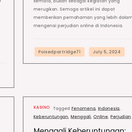
n
semata, bukan sebagai kegiatan yang
merugikan. Semoga artikel ini dapat
memberikan pemahaman yang lebih dala
mengenai perjudian online di Indonesia.
KASINO
Tagged
Fenomena
,
Indonesia
,
Keberuntungan
,
Menggali
,
Online
,
Perjudian
Menggali Keberuntungan: