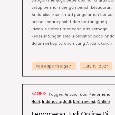
Dengan menjaga beberapa hal di atas da
tetap bermain dengan penuh kesadaran,
Anda bisa menikmati pengalaman berjudi
online secara positif dan bertanggung
jawab. Selamat mencoba dan semoga
keberuntungan selalu berpihak pada Anda
dalam setiap taruhan yang Anda lakukan.
KASINO
Tagged
Antara
,
dan
,
Fenomena
,
Hobi
,
Indonesia
,
Judi
,
Kontroversi
,
Online
Fenomena Judi Online Di