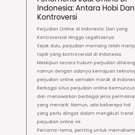
Indonesia: Antara Hobi Dan
Kontroversi
Perjudian Online di Indonesia: Dari yang
Kontroversial Hingga Legalitasnya
Sejak dulu, perjudian memang telah menj
topik yang kontroversial di Indonesia.
Meskipun secara hukum perjudian dilarang
namun dengan adanya kemajuan teknolog
perjudian online semakin marak di Indones
Berbagai situs perjudian online bermuncu
dan menawarkan berbagai jenis permaina
yang menarik. Namun, ada beberapa hal
yang perlu diingat dalam mengikuti trend
perjudian online ini.
Pertama-tama, penting untuk memaham