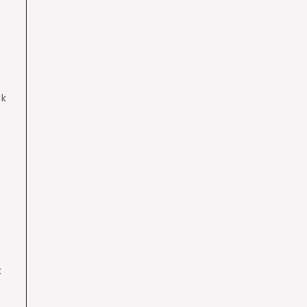
n
uk
k