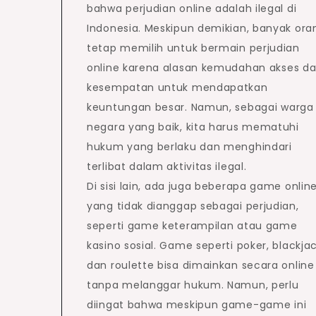
bahwa perjudian online adalah ilegal di
Indonesia. Meskipun demikian, banyak ora
tetap memilih untuk bermain perjudian
online karena alasan kemudahan akses d
kesempatan untuk mendapatkan
keuntungan besar. Namun, sebagai warga
negara yang baik, kita harus mematuhi
hukum yang berlaku dan menghindari
terlibat dalam aktivitas ilegal.
Di sisi lain, ada juga beberapa game onlin
yang tidak dianggap sebagai perjudian,
seperti game keterampilan atau game
kasino sosial. Game seperti poker, blackjac
dan roulette bisa dimainkan secara online
tanpa melanggar hukum. Namun, perlu
diingat bahwa meskipun game-game ini