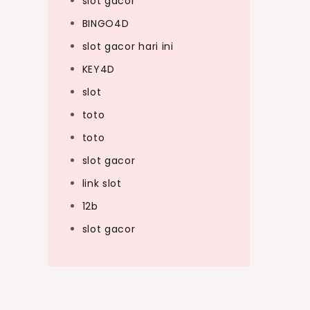
slot gacor
BINGO4D
slot gacor hari ini
KEY4D
slot
toto
toto
slot gacor
link slot
12b
slot gacor