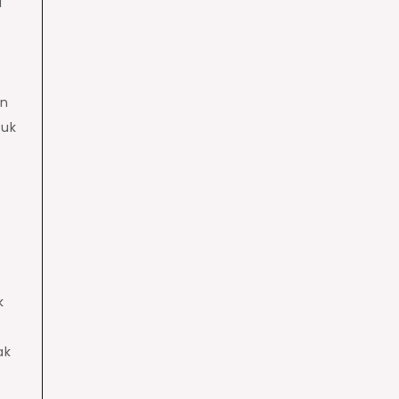
i
an
tuk
k
ak