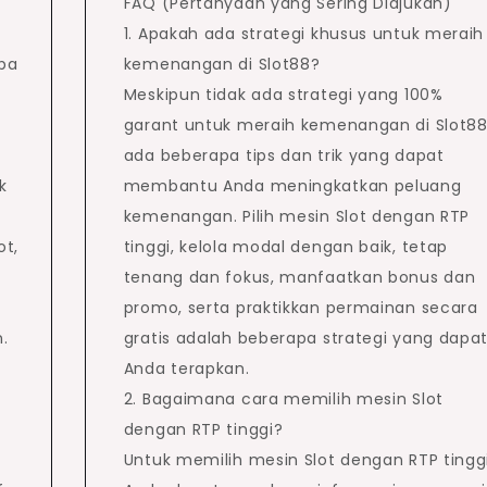
FAQ (Pertanyaan yang Sering Diajukan)
1. Apakah ada strategi khusus untuk meraih
apa
kemenangan di Slot88?
Meskipun tidak ada strategi yang 100%
garant untuk meraih kemenangan di Slot88
ada beberapa tips dan trik yang dapat
k
membantu Anda meningkatkan peluang
kemenangan. Pilih mesin Slot dengan RTP
t,
tinggi, kelola modal dengan baik, tetap
tenang dan fokus, manfaatkan bonus dan
promo, serta praktikkan permainan secara
.
gratis adalah beberapa strategi yang dapa
Anda terapkan.
2. Bagaimana cara memilih mesin Slot
dengan RTP tinggi?
Untuk memilih mesin Slot dengan RTP tinggi