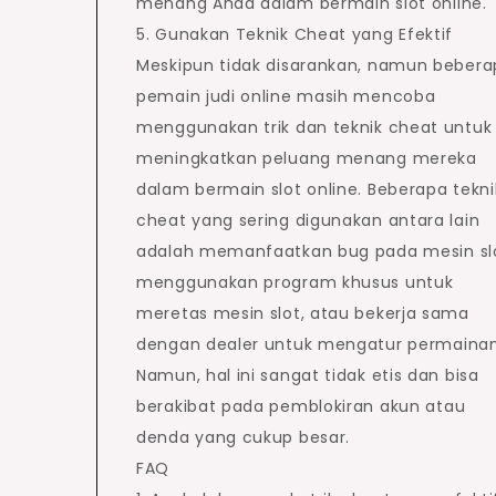
menang Anda dalam bermain slot online.
5. Gunakan Teknik Cheat yang Efektif
Meskipun tidak disarankan, namun beber
pemain judi online masih mencoba
menggunakan trik dan teknik cheat untuk
meningkatkan peluang menang mereka
dalam bermain slot online. Beberapa tekni
cheat yang sering digunakan antara lain
adalah memanfaatkan bug pada mesin slo
menggunakan program khusus untuk
meretas mesin slot, atau bekerja sama
dengan dealer untuk mengatur permainan
Namun, hal ini sangat tidak etis dan bisa
berakibat pada pemblokiran akun atau
denda yang cukup besar.
FAQ