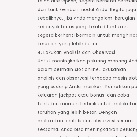
telah ditetapkan, segera berhenti bermai
dan tarik kembali modal Anda. Begitu juga
sebaliknya, jika Anda mengalami kerugian
sebanyak batas yang telah ditentukan,
segera berhenti bermain untuk menghinda
kerugian yang lebih besar.
4. Lakukan Analisis dan Observasi
Untuk meningkatkan peluang menang An
dalam bermain slot online, lakukanlah
analisis dan observasi terhadap mesin slo
yang sedang Anda mainkan. Perhatikan po
keluaran jackpot atau bonus, dan coba
tentukan momen terbaik untuk melakuka
taruhan yang lebih besar. Dengan
melakukan analisis dan observasi secara
seksama, Anda bisa meningkatkan peluan