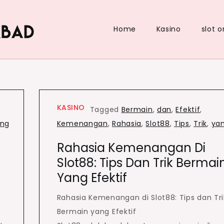
Home
Kasino
slot o
z
KASINO
Tagged
Bermain
,
dan
,
Efektif
,
ang
Kemenangan
,
Rahasia
,
Slot88
,
Tips
,
Trik
,
ya
Rahasia Kemenangan Di
Slot88: Tips Dan Trik Bermai
Yang Efektif
Rahasia Kemenangan di Slot88: Tips dan Tri
Bermain yang Efektif