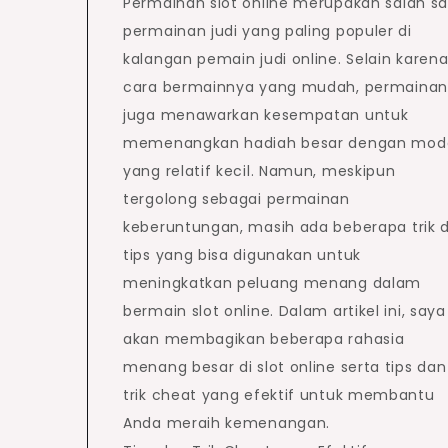
Permainan slot online merupakan salah s
permainan judi yang paling populer di
kalangan pemain judi online. Selain karen
cara bermainnya yang mudah, permainan 
juga menawarkan kesempatan untuk
memenangkan hadiah besar dengan mod
yang relatif kecil. Namun, meskipun
tergolong sebagai permainan
keberuntungan, masih ada beberapa trik 
tips yang bisa digunakan untuk
meningkatkan peluang menang dalam
bermain slot online. Dalam artikel ini, saya
akan membagikan beberapa rahasia
menang besar di slot online serta tips dan
trik cheat yang efektif untuk membantu
Anda meraih kemenangan.