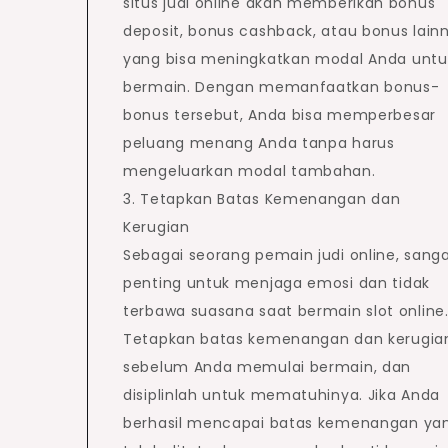
situs judi online akan memberikan bonus
deposit, bonus cashback, atau bonus lain
yang bisa meningkatkan modal Anda untu
bermain. Dengan memanfaatkan bonus-
bonus tersebut, Anda bisa memperbesar
peluang menang Anda tanpa harus
mengeluarkan modal tambahan.
3. Tetapkan Batas Kemenangan dan
Kerugian
Sebagai seorang pemain judi online, sang
penting untuk menjaga emosi dan tidak
terbawa suasana saat bermain slot online
Tetapkan batas kemenangan dan kerugia
sebelum Anda memulai bermain, dan
disiplinlah untuk mematuhinya. Jika Anda
berhasil mencapai batas kemenangan ya