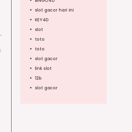
BINGO4D
slot gacor hari ini
KEY4D
slot
,
toto
toto
k
slot gacor
link slot
12b
slot gacor