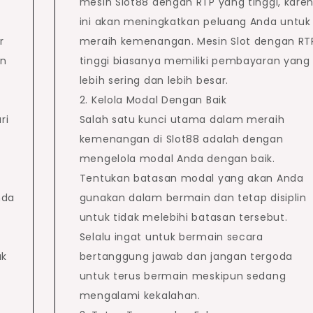
mesin Slot88 dengan RTP yang tinggi, kare
ini akan meningkatkan peluang Anda untuk
r
meraih kemenangan. Mesin Slot dengan RT
in
tinggi biasanya memiliki pembayaran yang
lebih sering dan lebih besar.
2. Kelola Modal Dengan Baik
ri
Salah satu kunci utama dalam meraih
kemenangan di Slot88 adalah dengan
mengelola modal Anda dengan baik.
Tentukan batasan modal yang akan Anda
nda
gunakan dalam bermain dan tetap disiplin
untuk tidak melebihi batasan tersebut.
Selalu ingat untuk bermain secara
uk
bertanggung jawab dan jangan tergoda
untuk terus bermain meskipun sedang
mengalami kekalahan.