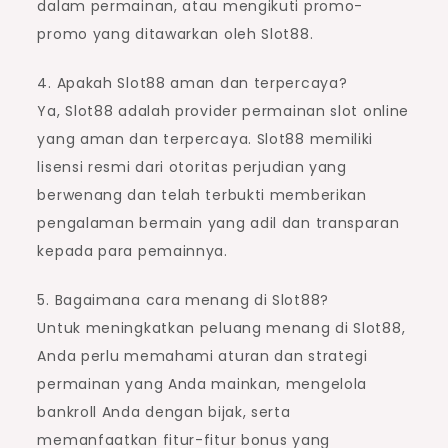
dalam permainan, atau mengikuti promo-
promo yang ditawarkan oleh Slot88.
4. Apakah Slot88 aman dan terpercaya?
Ya, Slot88 adalah provider permainan slot online
yang aman dan terpercaya. Slot88 memiliki
lisensi resmi dari otoritas perjudian yang
berwenang dan telah terbukti memberikan
pengalaman bermain yang adil dan transparan
kepada para pemainnya.
5. Bagaimana cara menang di Slot88?
Untuk meningkatkan peluang menang di Slot88,
Anda perlu memahami aturan dan strategi
permainan yang Anda mainkan, mengelola
bankroll Anda dengan bijak, serta
memanfaatkan fitur-fitur bonus yang