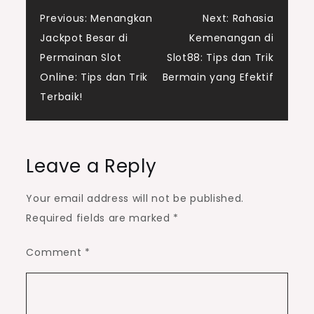
Post
Previous:
Menangkan
Next:
Rahasia
Jackpot Besar di
Kemenangan di
navigation
Permainan Slot
Slot88: Tips dan Trik
Online: Tips dan Trik
Bermain yang Efektif
Terbaik!
Leave a Reply
Your email address will not be published.
Required fields are marked
*
Comment
*