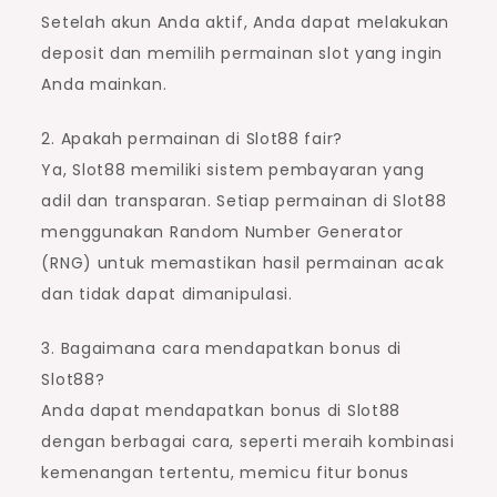
Setelah akun Anda aktif, Anda dapat melakukan
deposit dan memilih permainan slot yang ingin
Anda mainkan.
2. Apakah permainan di Slot88 fair?
Ya, Slot88 memiliki sistem pembayaran yang
adil dan transparan. Setiap permainan di Slot88
menggunakan Random Number Generator
(RNG) untuk memastikan hasil permainan acak
dan tidak dapat dimanipulasi.
3. Bagaimana cara mendapatkan bonus di
Slot88?
Anda dapat mendapatkan bonus di Slot88
dengan berbagai cara, seperti meraih kombinasi
kemenangan tertentu, memicu fitur bonus