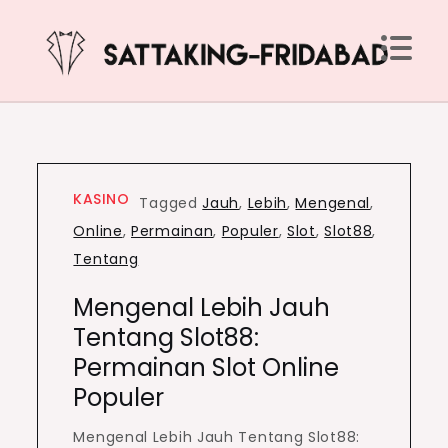
Skip
to
content
sattaking-fridabad.xyz
Heal yourself with the favourite casino games
KASINO
Tagged
Jauh
,
Lebih
,
Mengenal
,
Online
,
Permainan
,
Populer
,
Slot
,
Slot88
,
Tentang
Mengenal Lebih Jauh
Tentang Slot88:
Permainan Slot Online
Populer
Mengenal Lebih Jauh Tentang Slot88: