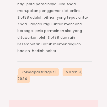
bagi para pemainnya. Jika Anda
merupakan penggemar slot online,
Slot88 adalah pilihan yang tepat untuk
Anda. Jangan ragu untuk mencoba
berbagai jenis permainan slot yang
ditawarkan oleh Slot88 dan raih
kesempatan untuk memenangkan
hadiah-hadiah hebat.