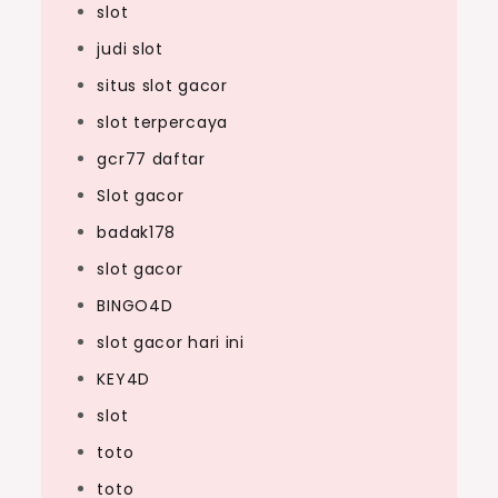
slot
judi slot
situs slot gacor
slot terpercaya
gcr77 daftar
Slot gacor
badak178
slot gacor
BINGO4D
slot gacor hari ini
KEY4D
slot
toto
toto